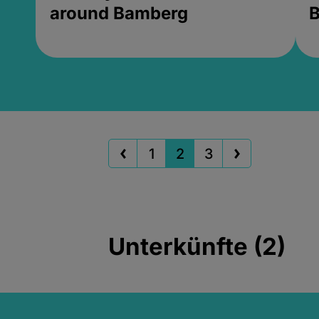
around Bamberg
B
1
2
3
Unterkünfte (2)