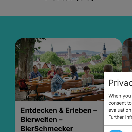
Privac
When you v
consent to 
Entdecken & Erleben –
E
evaluation
Further in
Bierwelten –
B
BierSchmecker