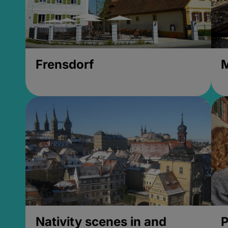
Frensdorf
M
Nativity scenes in and
P