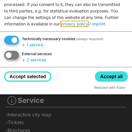
processed. If you consent to it, they can also be transmitted
to third parties, e.g. for statistical evaluation purposes. You
can change the settings of this website at any time.
Further
information is available in our
privacy policy
/
imprint
.
Technically necessary cookies
(always required)
↓
1
service
External services
↓
2
services
Accept selected
Accept all
Realized with Klaro!
Service
Interactive city map
Tickets
Brochures