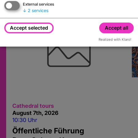
External services
↓
2
services
Accept selected
Accept all
Realized with Klaro!
Cathedral tours
August 7
th
, 2026
10:30 Uhr
Öffentliche Führung