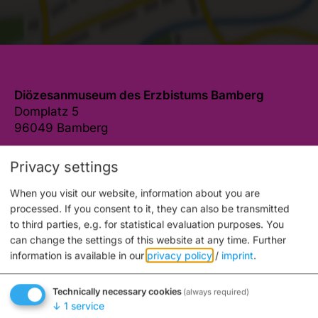
Diözesanmuseum des Erzbistums Bamberg
Domplatz 5
96049 Bamberg
0951 502-2502
E-mail
Privacy settings
Website
When you visit our website, information about you are
processed. If you consent to it, they can also be transmitted
to third parties, e.g. for statistical evaluation purposes. You
can change the settings of this website at any time.
Further
information is available in our
privacy policy
/
imprint
.
Auch an diesem Ort
Technically necessary cookies
(always required)
↓
1
service