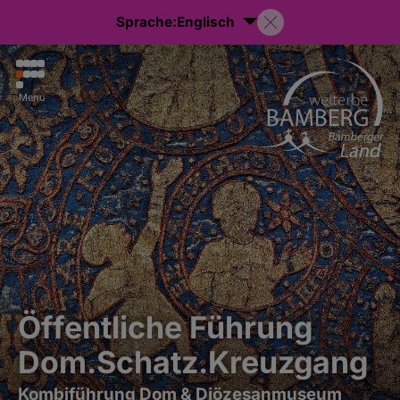
Sprache:
Englisch
Menu
Öffentliche Führung
Dom.Schatz.Kreuzgang
Kombiführung Dom & Diözesanmuseum