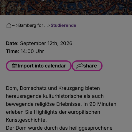
···
Bamberg for ...
Studierende
Date
: September 12
th
, 2026
Time
: 14:00 Uhr
Import into calendar
share
Facebook
Dom, Domschatz und Kreuzgang bieten
WhatsApp
herausragende kulturhistorische als auch
Copy link
bewegende religiöse Erlebnisse. In 90 Minuten
erleben Sie Highlights der europäischen
E-Mail
Kunstgeschichte.
Der Dom wurde durch das heiliggesprochene