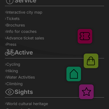
Service
Interactive city map
Tickets
Brochures
Info for coaches
Tickets
Advance ticket sales
Press
Active
Shop
Cycling
Hiking
Pauschalen
Water Activities
Climbing
Sights
Veranst
World cultural heritage