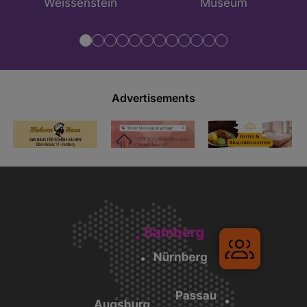
Advertisements
Gruppenr