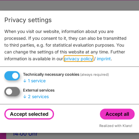
Auch an diesem Ort
Privacy settings
When you visit our website, information about you are
processed. If you consent to it, they can also be transmitted
to third parties, e.g. for statistical evaluation purposes. You
can change the settings of this website at any time.
Further
information is available in our
privacy policy
/
imprint
.
Technically necessary cookies
(always required)
↓
1
service
External services
↓
2
services
Accept selected
Accept all
Cathedral tours
August 9
th
, 2026
Realized with Klaro!
14:00 Uhr