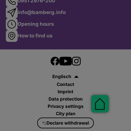
0951 2976-200
info@bamberg.info
Opening hours
How to find us
Englisch
Contact
Imprint
Data protection
Pauschal
Privacy settings
City plan
Declare withdrawal