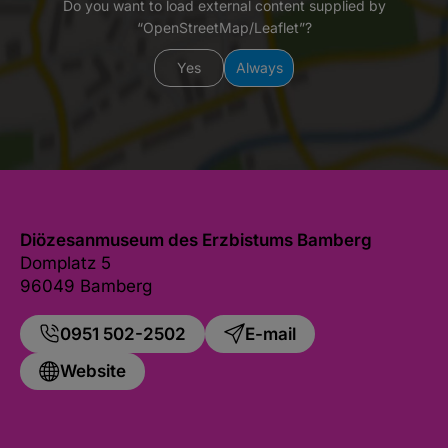
Do you want to load external content supplied by
“OpenStreetMap/Leaflet”?
Yes
Always
Diözesanmuseum des Erzbistums Bamberg
Domplatz 5
96049 Bamberg
0951 502-2502
E-mail
Website