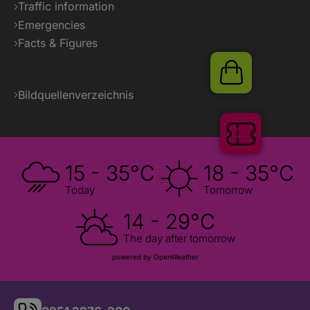
Traffic information
Emergencies
Facts & Figures
Shop
Bildquellenverzeichnis
Tickets
15 - 35°C
18 - 35°C
Today
Tomorrow
14 - 29°C
The day after tomorrow
powered by OpenWeather