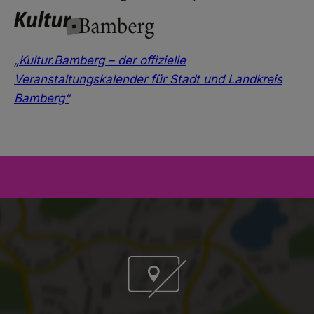
„Kultur.Bamberg – der offizielle
Veranstaltungskalender für Stadt und Landkreis
Bamberg“