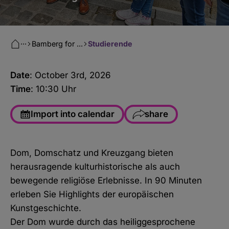
···
Bamberg for ...
Studierende
Date
: October 3
rd
, 2026
Time
: 10:30 Uhr
Import into calendar
share
Facebook
Dom, Domschatz und Kreuzgang bieten
WhatsApp
herausragende kulturhistorische als auch
Copy link
bewegende religiöse Erlebnisse. In 90 Minuten
erleben Sie Highlights der europäischen
E-Mail
Kunstgeschichte.
Der Dom wurde durch das heiliggesprochene