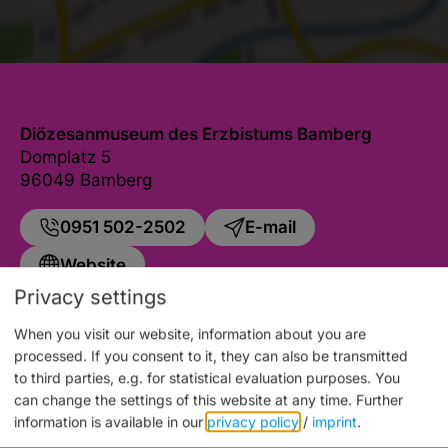
Diözesanmuseum des Erzbistums Bamberg
Domplatz 5
96049 Bamberg
0951 502-2502
E-mail
Website
Privacy settings
When you visit our website, information about you are
processed. If you consent to it, they can also be transmitted
to third parties, e.g. for statistical evaluation purposes. You
Auch an diesem Ort
can change the settings of this website at any time.
Further
information is available in our
privacy policy
/
imprint
.