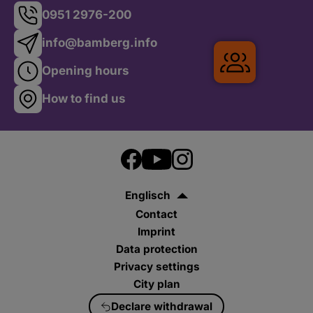
0951 2976-200
info@bamberg.info
Opening hours
How to find us
Gruppenr
Englisch
Contact
Imprint
Data protection
Privacy settings
City plan
Declare withdrawal