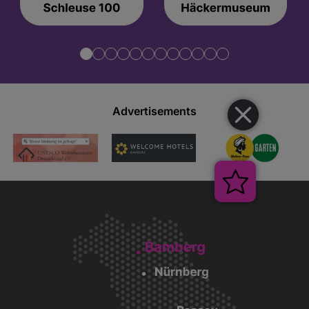
Advertisements
Veranstal