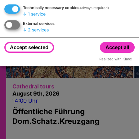
Technically necessary cookies
(always required)
↓
1
service
External services
↓
2
services
Accept selected
Accept all
Realized with Klaro!
Cathedral tours
August 9
th
, 2026
14:00 Uhr
Öffentliche Führung
Dom.Schatz.Kreuzgang