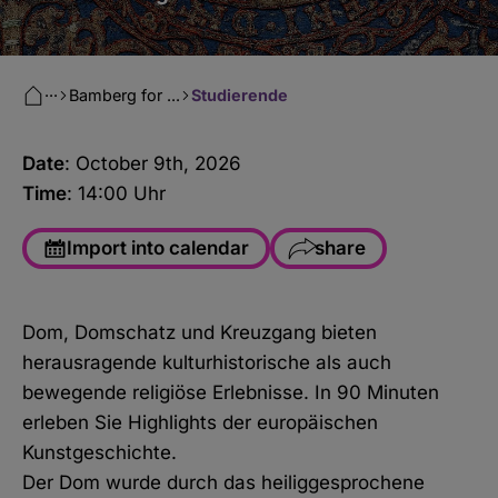
···
Bamberg for ...
Studierende
Date
: October 9
th
, 2026
Time
: 14:00 Uhr
Import into calendar
share
Facebook
Dom, Domschatz und Kreuzgang bieten
WhatsApp
herausragende kulturhistorische als auch
Copy link
bewegende religiöse Erlebnisse. In 90 Minuten
erleben Sie Highlights der europäischen
E-Mail
Kunstgeschichte.
Der Dom wurde durch das heiliggesprochene