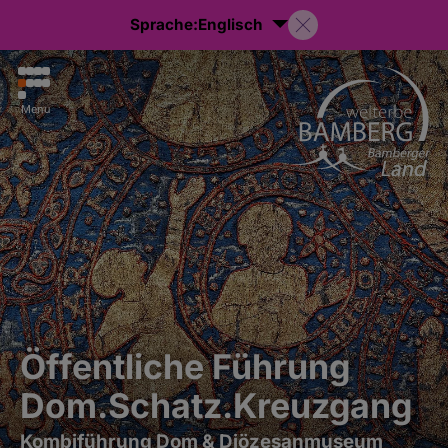
Sprache:
Englisch
Menu
Öffentliche Führung
Dom.Schatz.Kreuzgang
Kombiführung Dom & Diözesanmuseum