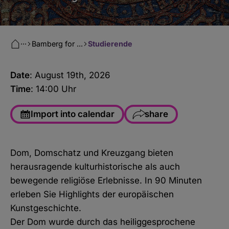
···
Bamberg for ...
Studierende
Date
: August 19
th
, 2026
Time
: 14:00 Uhr
Import into calendar
share
Facebook
Dom, Domschatz und Kreuzgang bieten
WhatsApp
herausragende kulturhistorische als auch
Copy link
bewegende religiöse Erlebnisse. In 90 Minuten
erleben Sie Highlights der europäischen
E-Mail
Kunstgeschichte.
Der Dom wurde durch das heiliggesprochene