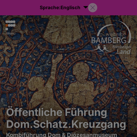
Sprache:
Englisch
Menu
Öffentliche Führung
Dom.Schatz.Kreuzgang
Kombiführung Dom & Diözesanmuseum