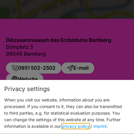
Diözesanmuseum des Erzbistums Bamberg
Domplatz 5
96049 Bamberg
0951 502-2502
E-mail
Website
Privacy settings
When you visit our website, information about you are
processed. If you consent to it, they can also be transmitted
to third parties, e.g. for statistical evaluation purposes. You
Auch an diesem Ort
can change the settings of this website at any time.
Further
information is available in our
privacy policy
/
imprint
.