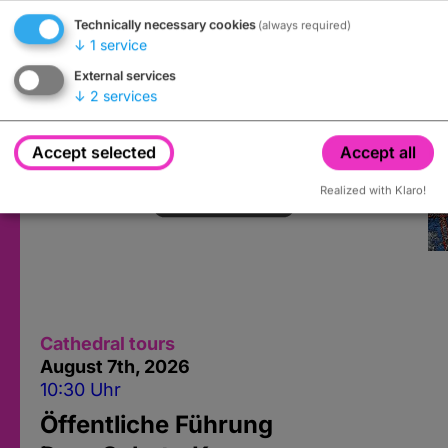
Technically necessary cookies
(always required)
↓
1
service
External services
↓
2
services
Accept selected
Accept all
Realized with Klaro!
Cathedral tours
August 7
th
, 2026
10:30 Uhr
Öffentliche Führung