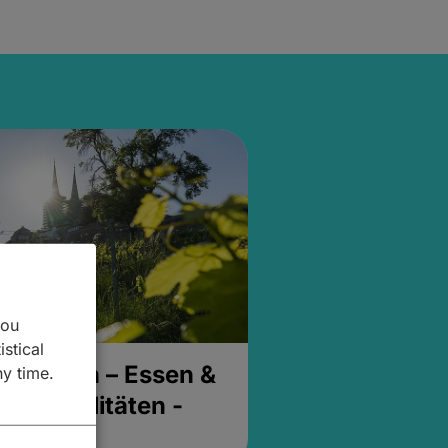
you
istical
& Buchen – Essen &
ny time.
- Spezialitäten -